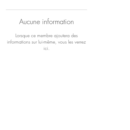
Aucune information
Lorsque ce membre ajoutera des
informations sur lui-même, vous les verrez
ici.
Véronique Flouriot - 37 rue de
Maréchal Foch - 22200 Guingamp