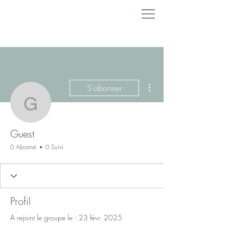
Plus d'actions
S'abonner
Guest
Guest
0 Abonné
0 Suivi
Profil
A rejoint le groupe le : 23 févr. 2025