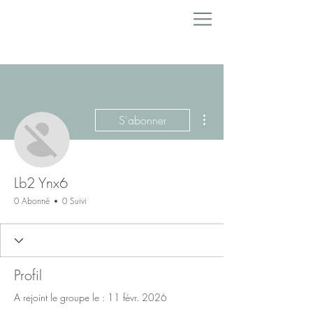
Plus d'actions
S'abonner
Lb2 Ynx6
0 Abonné
0 Suivi
Profil
A rejoint le groupe le : 11 févr. 2026