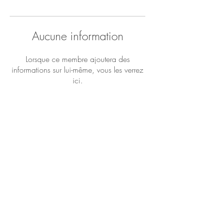
Aucune information
Lorsque ce membre ajoutera des
informations sur lui-même, vous les verrez
ici.
Véronique Flouriot - 37 rue de
Maréchal Foch - 22200 Guingamp